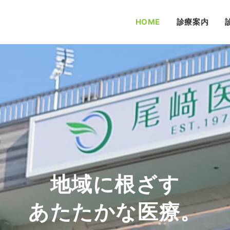
HOME
診療案内
「話しにくいこと」も
家族みんなの
地域に根ざす
心して相談できるよう
かかりつけ医院として
あたたかな医療。