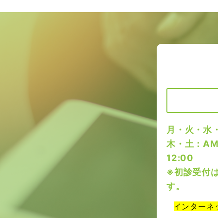
月・火・水・金：
木・土：AM 
1
※初診受付
す。
インターネ